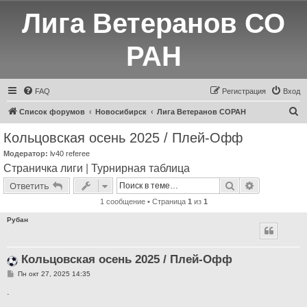
Лига Ветеранов СО
РАН
FAQ
Регистрация
Вход
П
Список форумов
Новосибирск
Лига Ветеранов СОРАН
о
Кольцовская осень 2025 / Плей-Офф
и
Модератор:
lv40 referee
с
Страничка лиги
|
Турнирная таблица
к
Поиск
Расширенн
Ответить
1 сообщение • Страница
1
из
1
Рубан
Кольцовская осень 2025 / Плей-Офф
С
Пн окт 27, 2025 14:35
о
о
.
б
щ