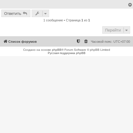
е
н
и
Ответить
е
1 сообщение • Страница
1
из
1
Перейти
Список форумов
Часовой пояс:
UTC+07:00
Создано на основе
phpBB
® Forum Software © phpBB Limited
Русская поддержка phpBB