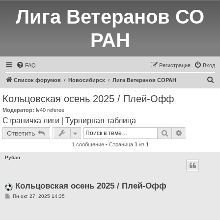
Лига Ветеранов СО
РАН
FAQ
Регистрация
Вход
П
Список форумов
Новосибирск
Лига Ветеранов СОРАН
о
Кольцовская осень 2025 / Плей-Офф
и
Модератор:
lv40 referee
с
Страничка лиги
|
Турнирная таблица
к
Поиск
Расширенн
Ответить
1 сообщение • Страница
1
из
1
Рубан
Кольцовская осень 2025 / Плей-Офф
С
Пн окт 27, 2025 14:35
о
о
.
б
щ