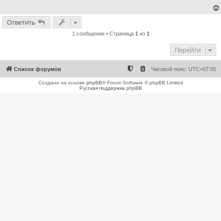
е
н
и
Ответить
е
1 сообщение • Страница
1
из
1
Перейти
Список форумов
Часовой пояс:
UTC+07:00
Создано на основе
phpBB
® Forum Software © phpBB Limited
Русская поддержка phpBB