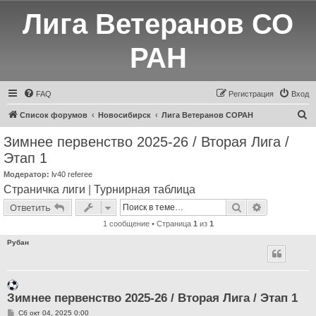
Лига Ветеранов СО
РАН
FAQ
Регистрация
Вход
П
Список форумов
Новосибирск
Лига Ветеранов СОРАН
о
Зимнее первенство 2025-26 / Вторая Лига /
и
Этап 1
с
Модератор:
lv40 referee
к
Страничка лиги
|
Турнирная таблица
Поиск
Расширенн
Ответить
1 сообщение • Страница
1
из
1
Рубан
Зимнее первенство 2025-26 / Вторая Лига / Этап 1
С
Сб окт 04, 2025 0:00