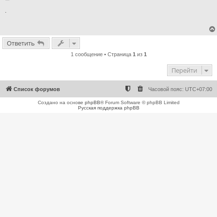
о
о
.
б
щ
е
н
и
Ответить
е
1 сообщение • Страница
1
из
1
Перейти
Список форумов
Часовой пояс:
UTC+07:00
Создано на основе
phpBB
® Forum Software © phpBB Limited
Русская поддержка phpBB