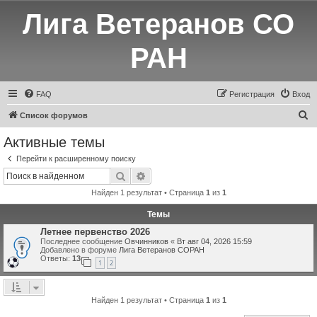
Лига Ветеранов СО
РАН
FAQ
Регистрация
Вход
П
Список форумов
о
Активные темы
и
Перейти к расширенному поиску
с
Поиск
Расширенный поиск
к
Найден 1 результат • Страница
1
из
1
Темы
Летнее первенство 2026
Последнее сообщение
Овчинников
«
Вт авг 04, 2026 15:59
Добавлено в форуме
Лига Ветеранов СОРАН
Ответы:
13
1
2
Найден 1 результат • Страница
1
из
1